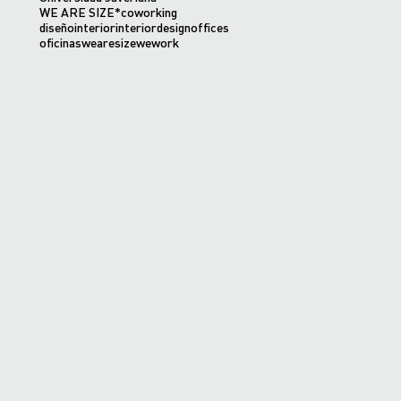
WE ARE SIZE*
coworking
diseñointerior
interiordesign
offices
oficinas
wearesize
wework