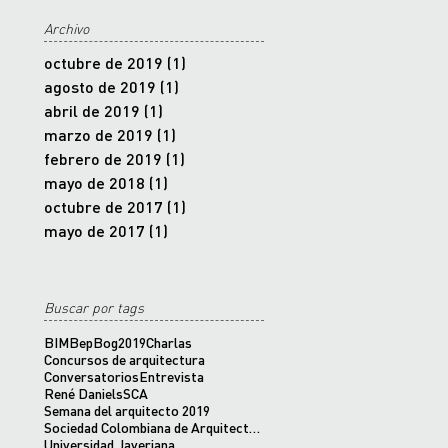
Archivo
octubre de 2019
(1)
1 entrada
agosto de 2019
(1)
1 entrada
abril de 2019
(1)
1 entrada
marzo de 2019
(1)
1 entrada
febrero de 2019
(1)
1 entrada
mayo de 2018
(1)
1 entrada
octubre de 2017
(1)
1 entrada
mayo de 2017
(1)
1 entrada
Buscar por tags
BIM
BepBog2019
Charlas
Concursos de arquitectura
Conversatorios
Entrevista
René Daniels
SCA
Semana del arquitecto 2019
Sociedad Colombiana de Arquitectos Bogotá D.C.
Universidad Javeriana