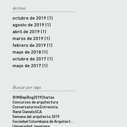
Archivo
octubre de 2019
(1)
1 entrada
agosto de 2019
(1)
1 entrada
abril de 2019
(1)
1 entrada
marzo de 2019
(1)
1 entrada
febrero de 2019
(1)
1 entrada
mayo de 2018
(1)
1 entrada
octubre de 2017
(1)
1 entrada
mayo de 2017
(1)
1 entrada
Buscar por tags
BIM
BepBog2019
Charlas
Concursos de arquitectura
Conversatorios
Entrevista
René Daniels
SCA
Semana del arquitecto 2019
Sociedad Colombiana de Arquitectos Bogotá D.C.
Universidad Javeriana