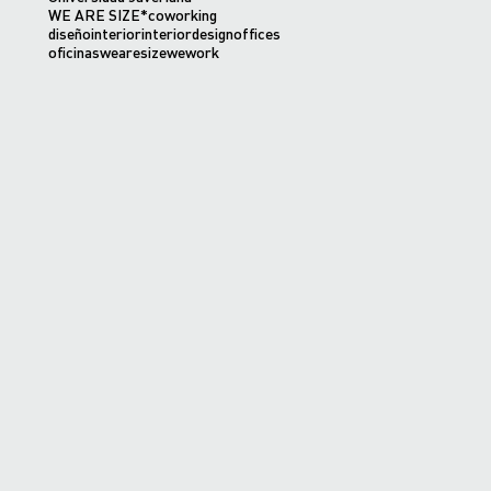
WE ARE SIZE*
coworking
diseñointerior
interiordesign
offices
oficinas
wearesize
wework